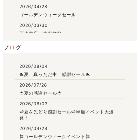
2026/04/28
ゴールデンウィークセール
2026/03/30
万歩書店 大創業祭
2026/02/25
ブ
ロ
グ
本店・エンタメ館共通イベントお買物券
2026/02/02
2026/08/04
本店・エンタメ館共通イベント
🐬夏、真っただ中 感謝セール🐬
集めてGET！GOGOフェア
2026/07/28
2025/12/25
🍅夏の感謝セール🍅
🎍年末年始の営業時間🎍
2026/06/03
2025/12/25
🍉夏を先どり感謝セール🍉半額イベント大爆
初売りお楽しみセール
発！
2025/12/23
2026/04/28
歳末大感謝祭セール
🎏ゴールデンウィークイベント🎏