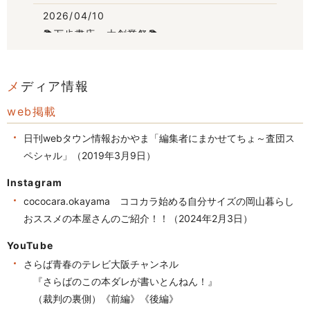
2026/04/10
📚万歩書店 大創業祭📚
2026/03/30
🌸万歩書店 大創業祭🌸
メディア情報
2026/02/25
web掲載
🌸ひなまつりフェア🌸🍬ホワイトデー💖フェア
🍬
日刊webタウン情報おかやま「編集者にまかせてちょ～査団ス
2026/02/02
ペシャル」（2019年3月9日）
💛バレンタイン💑フェア💛
Instagram
開催日 R8.2月14日.15日
cococara.okayama ココカラ始める自分サイズの岡山暮らし
2026/01/09
おススメの本屋さんのご紹介！！（2024年2月3日）
🎂万歩エンタメ館 オープン12周年記念🎂
YouTube
2025/12/25
さらば青春のテレビ大阪チャンネル
🐎2026謹賀新年 年賀はがきお年玉セール🐎
『さらばのこの本ダレが書いとんねん！』
（裁判の裏側）《前編》《後編》