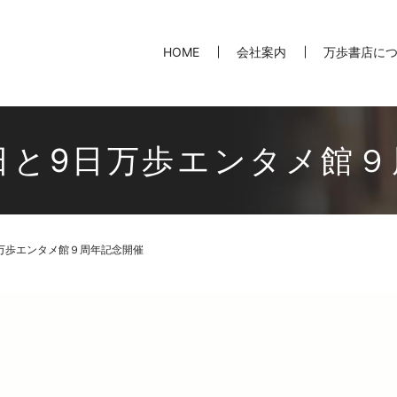
HOME
会社案内
万歩書店に
月8日と9日万歩エンタメ館
9日万歩エンタメ館９周年記念開催