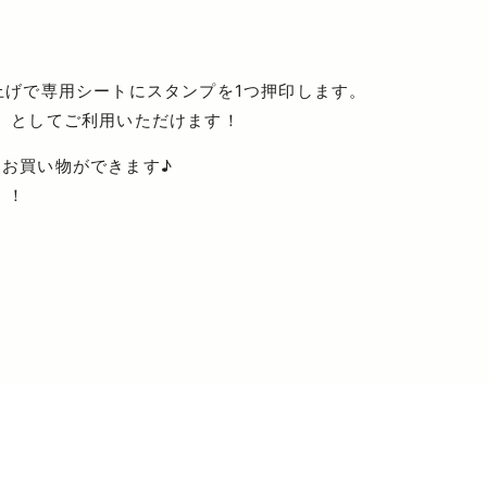
日
日
上げで専用シートにスタンプを1つ押印します。
み）としてご利用いただけます！
なお買い物ができます♪
！！